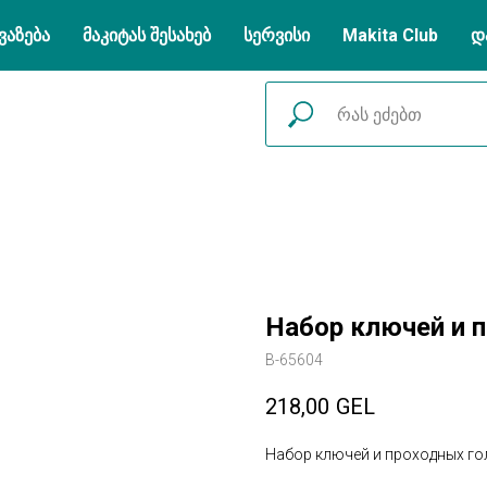
ვაზება
მაკიტას შესახებ
სერვისი
Makita Club
დ
Набор ключей и 
B-65604
218,00
GEL
Набор ключей и проходных го