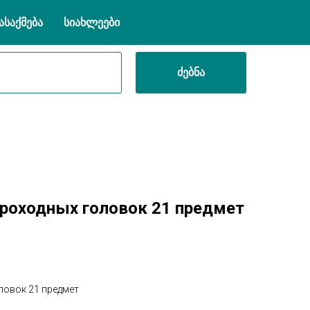
ასაქმება
სიახლეები
ძებნა
проходных головок 21 предмет
ловок 21 предмет