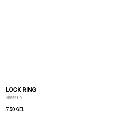
LOCK RING
455591-0
7,50
GEL